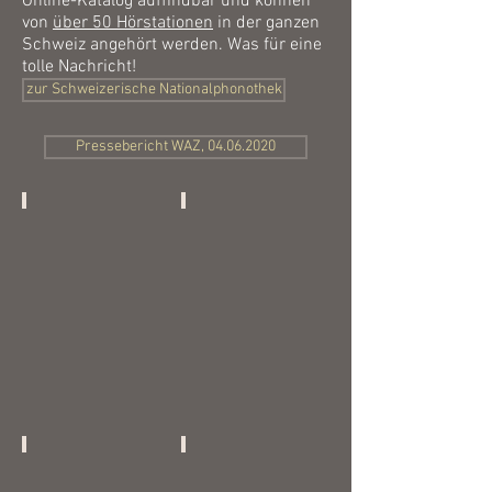
Online-Katalog auffindbar und können
von
über 50 Hörstationen
in der ganzen
Schweiz angehört werden. Was für eine
tolle Nachricht!
zur Schweizerische Nationalphonothek
Pressebericht WAZ, 04.06.2020
CD_Hadernowelesäge_Flyer[7897]
Zeitungsbericht Regio_23.11.2017
40
Jahre
Liedermacher
Konzert
Flyer
Oberseenachrichten
Zürcher Oberländer