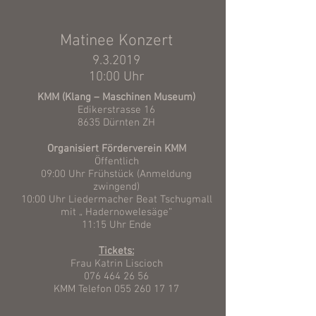
Matinee Konzert
9.3.2019
10:00 Uhr
KMM (Klang – Maschinen Museum)
Edikerstrasse 16
8635 Dürnten ZH
Organisiert Förderverein KMM
Öffentlich
09:00 Uhr Frühstück (Anmeldung
zwingend)
10:00 Uhr Liedermacher Beat Tschugmall
mit „ Hadernowelesäge“
11:15 Uhr Ende
Tickets:
Frau Katrin Liscioch
076 464 26 56
KMM Telefon 055 260 17 17