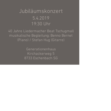
Jubiläumskonzert
5.4.2019
19:30 Uhr
40 Jahre Liedermacher Beat Tschugmall
musikalische Begleitung: Benno Bernet
(Piano) / Stefan Hug (Gitarre)
Generationenhaus
Kirchackerweg 5
8733 Eschenbach SG
Eintritt frei