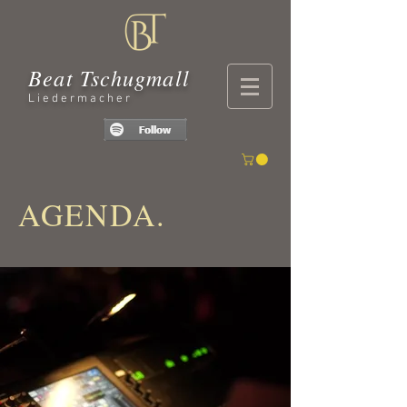
Beat Tschugmall
Liedermacher
AGENDA.