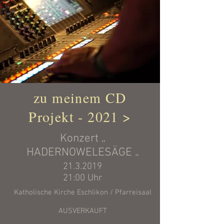
zu meinem CD
Projekt - 2021 >
Konzert „
HADERNOWELESÄGE „
21.3.2019
21:00 Uhr
Katholische Kirche Eschlikon / Pfarreisaal
AUSVERKAUFT